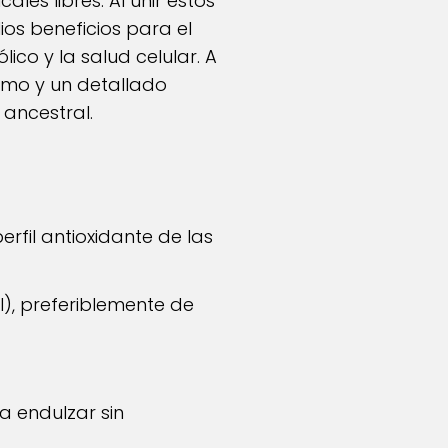
les libres. Al unir estos
os beneficios para el
ico y la salud celular. A
umo y un detallado
 ancestral.
rfil antioxidante de las
, preferiblemente de
a endulzar sin