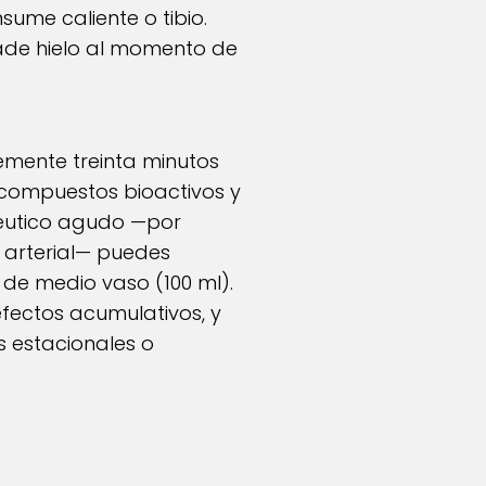
ume caliente o tibio.
ñade hielo al momento de
emente treinta minutos
 compuestos bioactivos y
péutico agudo —por
n arterial— puedes
de medio vaso (100 ml).
fectos acumulativos, y
s estacionales o