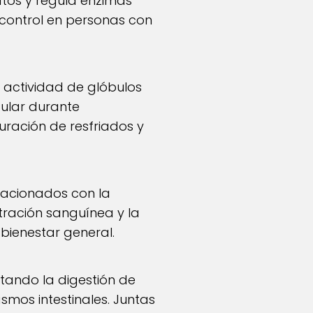
atos y regula enzimas
 control en personas con
 actividad de glóbulos
gular durante
uración de resfriados y
elacionados con la
iltración sanguínea y la
bienestar general.
itando la digestión de
asmos intestinales. Juntas