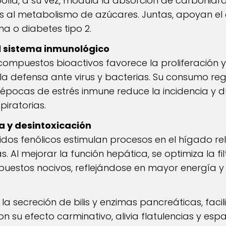
bolla, a su vez, modula la absorción de carbohidr
s al metabolismo de azúcares. Juntas, apoyan el
ina o diabetes tipo 2.
l sistema inmunológico
ompuestos bioactivos favorece la proliferación y
 la defensa ante virus y bacterias. Su consumo re
épocas de estrés inmune reduce la incidencia y d
piratorias.
a y desintoxicación
idos fenólicos estimulan procesos en el hígado r
s. Al mejorar la función hepática, se optimiza la f
estos nocivos, reflejándose en mayor energía y 
a secreción de bilis y enzimas pancreáticas, facil
on su efecto carminativo, alivia flatulencias y esp