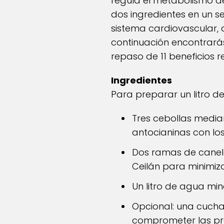
regula el metabolismo de 
dos ingredientes en un s
sistema cardiovascular, d
continuación encontrará
repaso de 11 beneficios r
Ingredientes
Para preparar un litro de
Tres cebollas median
antocianinas con lo
Dos ramas de canel
Ceilán para minimiz
Un litro de agua mine
Opcional: una cucha
comprometer las prop