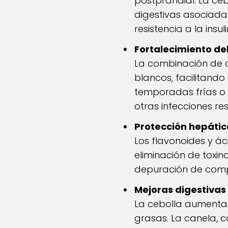
postprandial. La ce
digestivas asociada
resistencia a la insul
Fortalecimiento de
La combinación de c
blancos, facilitando
temporadas frías o 
otras infecciones res
Protección hepátic
Los flavonoides y ác
eliminación de toxina
depuración de compu
Mejoras digestivas
La cebolla aumenta l
grasas. La canela, c