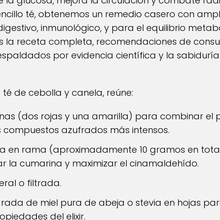
la glucosa, mejora la circulación y combate radica
encillo té, obtenemos un remedio casero con ampli
igestivo, inmunológico, y para el equilibrio metaból
s la receta completa, recomendaciones de cons
espaldados por evidencia científica y la sabiduría
 té de cebolla y canela, reúne:
as (dos rojas y una amarilla) para combinar el pe
s compuestos azufrados más intensos.
a en rama (aproximadamente 10 gramos en total)
ar la cumarina y maximizar el cinamaldehído.
ral o filtrada.
rada de miel pura de abeja o stevia en hojas par
iedades del elixir.