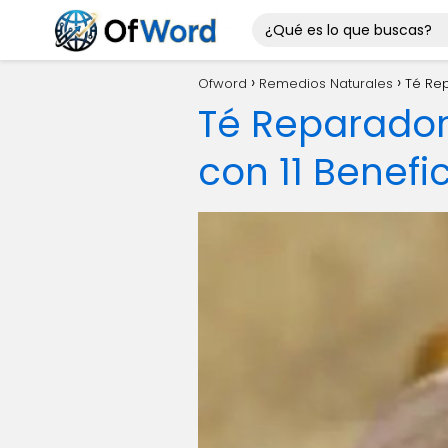
Ofword
Remedios Naturales
Té Rep
Té Reparador 
con 11 Benefi