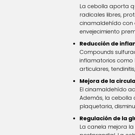
La cebolla aporta qu
radicales libres, pr
cinamaldehído con c
envejecimiento prem
Reducción de infla
Compounds sulfurado
inflamatorios como l
articulares, tendinit
Mejora de la circu
El cinamaldehído act
Además, la cebolla 
plaquetaria, disminu
Regulación de la g
La canela mejora la 