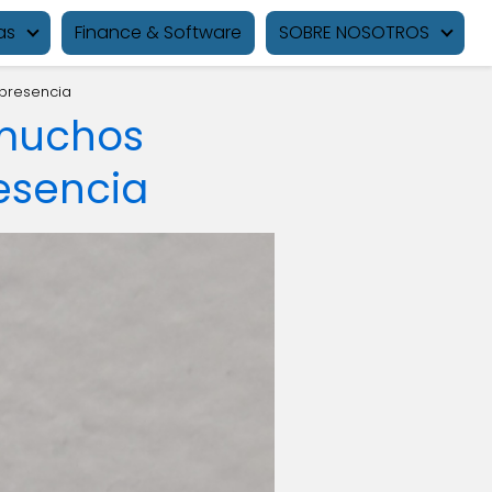
as
Finance & Software
SOBRE NOSOTROS
 presencia
 muchos
resencia