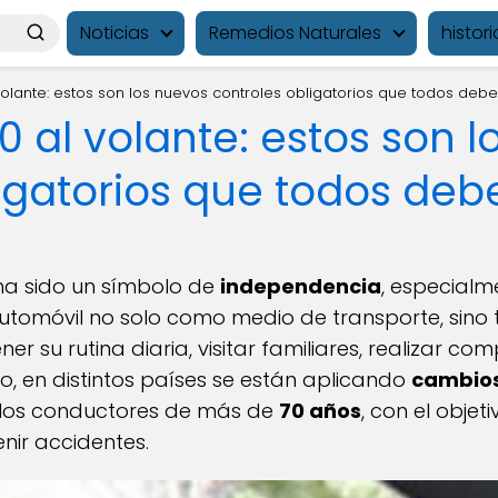
Noticias
Remedios Naturales
histori
olante: estos son los nuevos controles obligatorios que todos debe
 al volante: estos son 
ligatorios que todos deb
ha sido un símbolo de
independencia
, especialm
 automóvil no solo como medio de transporte, sin
 su rutina diaria, visitar familiares, realizar co
o, en distintos países se están aplicando
cambios
 los conductores de más de
70 años
, con el objet
nir accidentes.