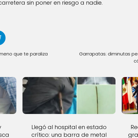
carretera sin poner en riesgo a nadie.
meno que te paraliza
Garrapatas: diminutas per
c
y
Llegó al hospital en estado
Re
usca
crítico: una barra de metal
gra