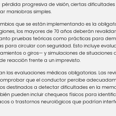
a pérdida progresiva de visión, ciertas dificultades
tar maniobras simples.
cambios que se están implementando es la oblig
giones, los mayores de 70 años deberán revalidar
tanto pruebas teóricas como prácticas para dem
as para circular con seguridad. Esto incluye eva
ientos o giros— y simulaciones de situaciones d
 de reacción frente a un imprevisto.
an las evaluaciones médicas obligatorias. Las re
comprobar que el conductor percibe adecuadame
s destinados a detectar dificultades en la memo
ién pueden incluir chequeos físicos para identif
acos o trastornos neurológicos que podrían interf