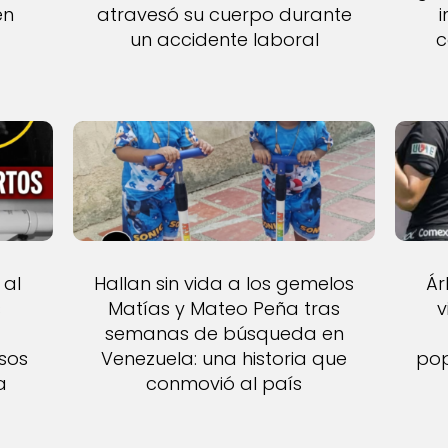
én
atravesó su cuerpo durante
un accidente laboral
c
 al
Hallan sin vida a los gemelos
Ár
s
Matías y Mateo Peña tras
v
semanas de búsqueda en
asos
Venezuela: una historia que
pop
a
conmovió al país