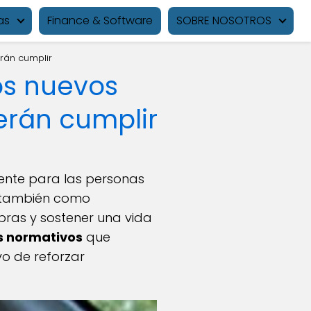
as
Finance & Software
SOBRE NOSOTROS
rán cumplir
los nuevos
erán cumplir
ente para las personas
o también como
mpras y sostener una vida
 normativos
que
ivo de reforzar