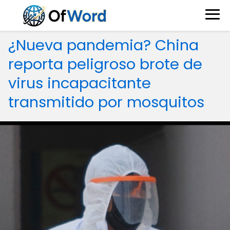
¿Nueva pandemia? China
reporta peligroso brote de
virus incapacitante
transmitido por mosquitos