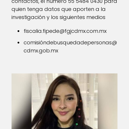
contactos, el número 55 5484 0430 para
quien tenga datos que aporten a la
investigación y los siguientes medios
fiscalia.fipede@fgjcdmx.com.mx
comisióndebusquedadepersonas@
cdmx.gob.mx