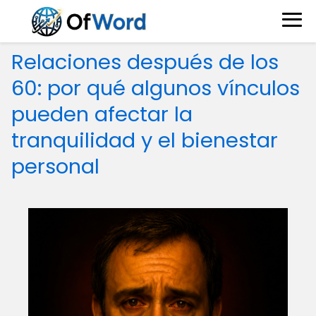
Relaciones después de los
60: por qué algunos vínculos
pueden afectar la
tranquilidad y el bienestar
personal