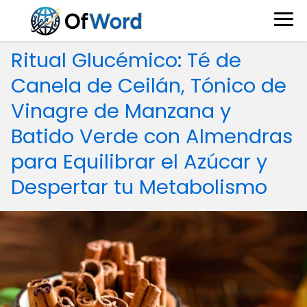
Ritual Glucémico: Té de
Canela de Ceilán, Tónico de
Vinagre de Manzana y
Batido Verde con Almendras
para Equilibrar el Azúcar y
Despertar tu Metabolismo