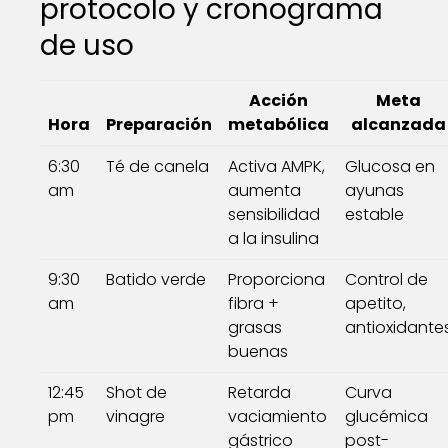
protocolo y cronograma
de uso
Acción
Meta
Hora
Preparación
metabólica
alcanzada
6:30
Té de canela
Activa AMPK,
Glucosa en
am
aumenta
ayunas
sensibilidad
estable
a la insulina
9:30
Batido verde
Proporciona
Control de
am
fibra +
apetito,
grasas
antioxidante
buenas
12:45
Shot de
Retarda
Curva
pm
vinagre
vaciamiento
glucémica
gástrico
post-