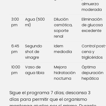
almuerzo
moderada
3:00
Agua (500
Dilución
Eliminación
pm
ml)
osmótica,
de glucosa
soporte
excedente
renal
6:45
Segundo
Idem
Control post
pm
shot de
mediodía
cena y
vinagre
triglicéridos
10:00
Vaso de
Mejora
Óptima
pm
agua tibia
hidratación
depuración
nocturna
hepática
Sigue el programa 7 días; descansa 3
días para permitir que el organismo
mantenga ajustes por sí mismo. Durante