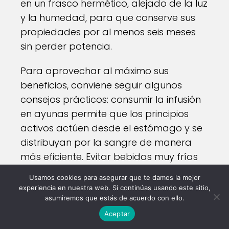
en un frasco hermético, alejado de la luz
y la humedad, para que conserve sus
propiedades por al menos seis meses
sin perder potencia.
Para aprovechar al máximo sus
beneficios, conviene seguir algunos
consejos prácticos: consumir la infusión
en ayunas permite que los principios
activos actúen desde el estómago y se
distribuyan por la sangre de manera
más eficiente. Evitar bebidas muy frías
durante las tomas, pues podrían
Usamos cookies para asegurar que te damos la mejor
contrarrestar el efecto antiinflamatorio.
experiencia en nuestra web. Si continúas usando este sitio,
Mantener una rutina constante de
asumiremos que estás de acuerdo con ello.
preparación: no es necesario una
Aceptar
ingesta excesiva, bastan tres tazas al