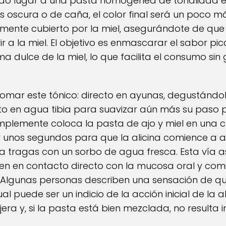
ndo lugar a una pasta homogénea de tonalidad e
l es oscura o de caña, el color final será un poco 
amente cubierto por la miel, asegurándote de que
r a la miel. El objetivo es enmascarar el sabor pi
ma dulce de la miel, lo que facilita el consumo s
omar este tónico: directo en ayunas, degustándo
to en agua tibia para suavizar aún más su paso p
implemente coloca la pasta de ajo y miel en una 
 unos segundos para que la alicina comience a 
la tragas con un sorbo de agua fresca. Esta vía 
en en contacto directo con la mucosa oral y co
e. Algunas personas describen una sensación de
al puede ser un indicio de la acción inicial de la a
era y, si la pasta está bien mezclada, no resulta 