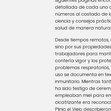
siguientes páginas encon
detallada de cada uno d
números al costado de lo
ciencia y consejos práct
salud de manera natural
Desde tiempos remotos, 
sino por sus propiedades 
trabajadores para mante
confería vigor y los pro
problemas respiratorios, 
uso se documenta en text
inmunitario. Mientras ta
ha sido testigo de ceremo
empleaban miel para emb
cicatrizante era recono
Plinio el Viejo describier