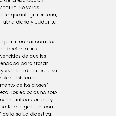
a de la explicación
seguro. No verás
ta que integra historia,
utina diaria y cuidar tu
d para realzar comidas,
o ofrecían a sus
vencidos de que les
comendaba para tratar
yurvédica de la India, su
mular el sistema
imento de los dioses”—
leza. Los egipcios no solo
cción antibacteriana y
tigua Roma, galenos como
” de la salud digestiva.