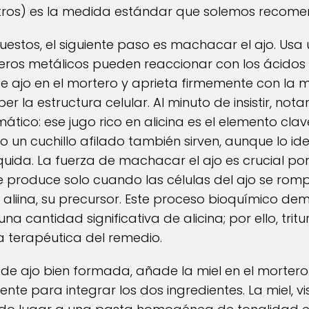
litros) es la medida estándar que solemos recome
puestos, el siguiente paso es machacar el ajo. Us
ros metálicos pueden reaccionar con los ácidos d
de ajo en el mortero y aprieta firmemente con la
 la estructura celular. Al minuto de insistir, nota
ico: ese jugo rico en alicina es el elemento clave
un cuchillo afilado también sirven, aunque lo idea
quida. La fuerza de machacar el ajo es crucial por
produce solo cuando las células del ajo se romp
 aliina, su precursor. Este proceso bioquímico de
a cantidad significativa de alicina; por ello, tri
a terapéutica del remedio.
 de ajo bien formada, añade la miel en el morter
nte para integrar los dos ingredientes. La miel, 