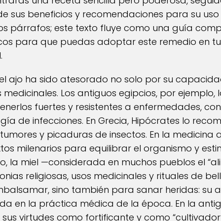
trarás una receta sencilla pero poderosa, seguid
e sus beneficios y recomendaciones para su uso 
s párrafos; este texto fluye como una guía comple
icos para que puedas adoptar este remedio en tu r
.
el ajo ha sido atesorado no solo por su capacida
medicinales. Los antiguos egipcios, por ejemplo, l
nerlos fuertes y resistentes a enfermedades, con
tegía de infecciones. En Grecia, Hipócrates lo re
tumores y picaduras de insectos. En la medicina a
os milenarios para equilibrar el organismo y esti
nto, la miel —considerada en muchos pueblos el “al
nias religiosas, usos medicinales y rituales de bel
alsamar, sino también para sanar heridas: su a
cida en la práctica médica de la época. En la an
on sus virtudes como fortificante y como “cultivador