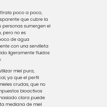
tírala poco a poco,
nsparente que cubre la
as personas sumergen el
o, pero no es
n poco de agua
ente con una servilleta
ido ligeramente fluidos
.
ilizar miel pura,
l, ya que el perfil
mieles crudas, que no
mpuestos bioactivos
emasiado clara puede
ita mediana de miel