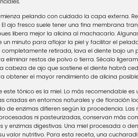
nciales.
comienza pelando con cuidado la capa externa. Re
. El ajo fresco suele tener una fina membrana tra
pues libera mejor la alicina al machacarlo. Algun
un minuto para aflojar la piel y facilitar el pelad
el completamente retirada, lava el diente bajo u
a eliminar restos de polvo o tierra. Sécalo ligeram
 la cabeza de ajo que sostiene el diente habrá ced
ra obtener el mayor rendimiento de alicina posible
 este tónico es la miel. Lo más recomendable es ut
 criadas en entornos naturales y de floración loca
ido de enzimas difieren según la procedencia. Las 
procesadas ni pasteurizadas, conservan más co
es y enzimas digestivas. Una miel procesada o d
u valor nutritivo. Para esta receta, una cucharad