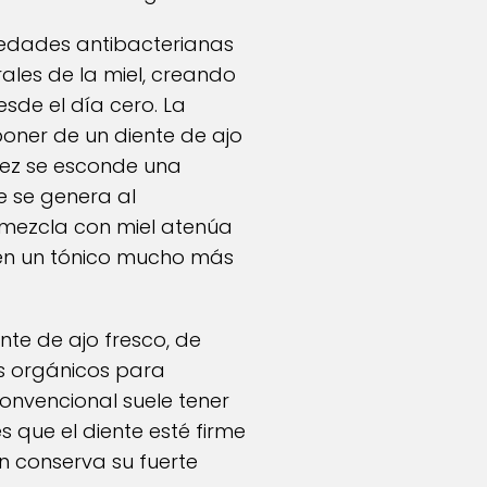
edades antibacterianas
rales de la miel, creando
sde el día cero. La
oner de un diente de ajo
llez se esconde una
e se genera al
 mezcla con miel atenúa
 en un tónico mucho más
nte de ajo fresco, de
os orgánicos para
convencional suele tener
 que el diente esté firme
ún conserva su fuerte