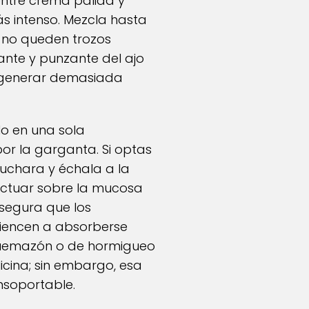
ntre crema pálida y
más intenso. Mezcla hasta
 no queden trozos
cante y punzante del ajo
in generar demasiada
lo en una sola
or la garganta. Si optas
cuchara y échala a la
actuar sobre la mucosa
asegura que los
miencen a absorberse
 quemazón o de hormigueo
licina; sin embargo, esa
insoportable.