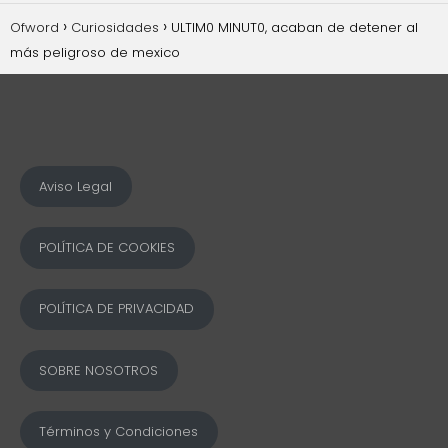
Ofword
Curiosidades
ULTIM0 MINUT0, acaban de detener al
más peligroso de mexico
Aviso Legal
POLÍTICA DE COOKIES
POLÍTICA DE PRIVACIDAD
SOBRE NOSOTROS
Términos y Condiciones