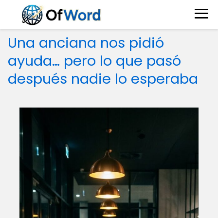
Una anciana nos pidió
ayuda… pero lo que pasó
después nadie lo esperaba