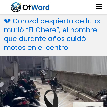
💔 Corozal despierta de luto:
murió “El Chere”, el hombre
que durante años cuidó
motos en el centro