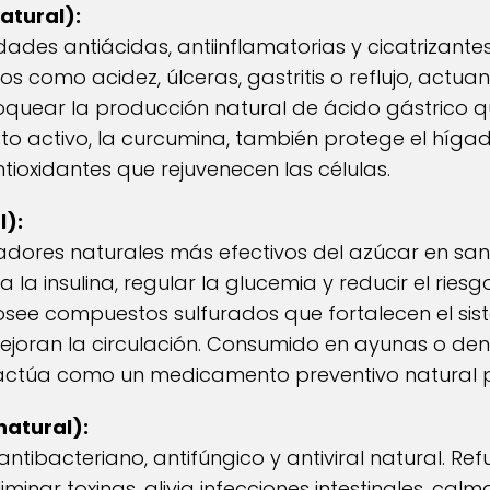
tural):
ades antiácidas, antiinflamatorias y cicatrizantes
os como acidez, úlceras, gastritis o reflujo, actu
oquear la producción natural de ácido gástrico q
to activo, la curcumina, también protege el hígad
tioxidantes que rejuvenecen las células.
l):
uladores naturales más efectivos del azúcar en s
 a la insulina, regular la glucemia y reducir el rie
see compuestos sulfurados que fortalecen el sis
mejoran la circulación. Consumido en ayunas o d
 actúa como un medicamento preventivo natural pa
natural):
antibacteriano, antifúngico y antiviral natural. Re
inar toxinas, alivia infecciones intestinales, calm