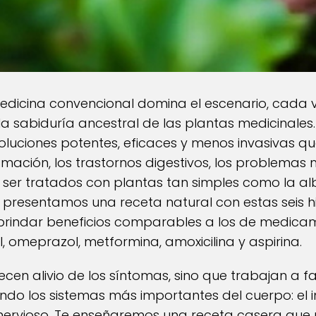
edicina convencional domina el escenario, cada
la sabiduría ancestral de las plantas medicinales
soluciones potentes, eficaces y menos invasivas 
flamación, los trastornos digestivos, los problemas
 ser tratados con plantas tan simples como la alb
 presentamos una receta natural con estas seis 
brindar beneficios comparables a los de medica
 omeprazol, metformina, amoxicilina y aspirina.
ecen alivio de los síntomas, sino que trabajan a fa
endo los sistemas más importantes del cuerpo: el i
y nervioso. Te enseñaremos una receta casera qu