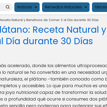
Noticias
Remedios Naturales
histori
 Receta Natural y Beneficios de Comer 2 al Día durante 30 Días
Plátano: Receta Natural y
l Día durante 30 Días
ás acelerado, donde los alimentos ultraprocesa
a lo natural se ha convertido en una necesidad urg
a naturaleza, el plátano –también conocido com
pletos y accesibles. Lo que para muchos es una
a joya nutricional capaz de transformar la salu
os a profundidad qué ocurre si consumes dos plát
eta sencilla pero poderosa para potenciar sus ef