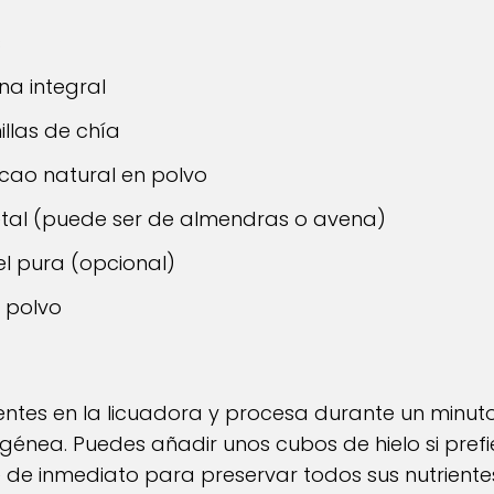
s
a integral
llas de chía
cao natural en polvo
etal (puede ser de almendras o avena)
el pura (opcional)
n polvo
entes en la licuadora y procesa durante un minu
ea. Puedes añadir unos cubos de hielo si prefier
de inmediato para preservar todos sus nutrientes 