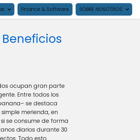
as
Finance & Software
SOBRE NOSOTROS
 Beneficios
dos ocupan gran parte
ente. Entre todos los
o banana– se destaca
 simple merienda, en
d si se consume de forma
anos diarios durante 30
ectos. Todo esto