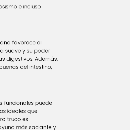
osismo e incluso
tano favorece el
ura suave y su poder
as digestivos. Además,
uenas del intestino,
os funcionales puede
os ideales que
ro truco es
ayuno más saciante y