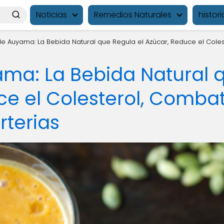
Noticias
Remedios Naturales
histori
e Auyama: La Bebida Natural que Regula el Azúcar, Reduce el Coles
ma: La Bebida Natural q
ce el Colesterol, Comba
rterias