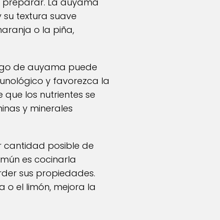
 de preparar. La auyama
y su textura suave
aranja o la piña,
 jugo de auyama puede
munológico y favorezca la
que los nutrientes se
inas y minerales
 cantidad posible de
omún es cocinarla
erder sus propiedades.
 o el limón, mejora la