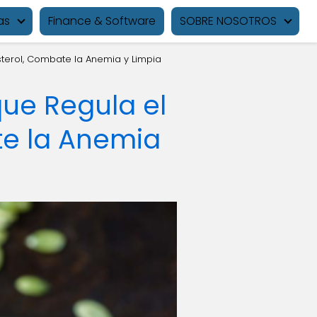
as
Finance & Software
SOBRE NOSOTROS
terol, Combate la Anemia y Limpia
ue Regula el
te la Anemia