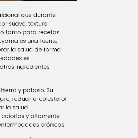
icional que durante
bor suave, textura
cto tanto para recetas
auyama es una fuente
orar la salud de forma
iedades es
tros ingredientes
hierro y potasio. Su
re, reducir el colesterol
r la salud
n calorías y altamente
 enfermedades crónicas.