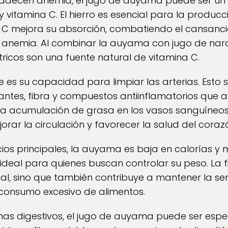
adecen anemia, el jugo de auyama puede ser un 
y vitamina C. El hierro es esencial para la produ
 C mejora su absorción, combatiendo el cansancio,
 anemia. Al combinar la auyama con jugo de naran
ítricos son una fuente natural de vitamina C.
e es su capacidad para limpiar las arterias. Esto 
ntes, fibra y compuestos antiinflamatorios que a
 la acumulación de grasa en los vasos sanguíneos
rar la circulación y favorecer la salud del coraz
os principales, la auyama es baja en calorías y m
 ideal para quienes buscan controlar su peso. La 
stinal, sino que también contribuye a mantener la 
 consumo excesivo de alimentos.
s digestivos, el jugo de auyama puede ser especi