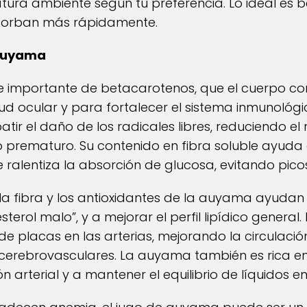
tura ambiente según tu preferencia. Lo ideal es
bsorban más rápidamente.
 auyama
 importante de betacarotenos, que el cuerpo conv
d ocular y para fortalecer el sistema inmunológic
r el daño de los radicales libres, reduciendo e
o prematuro. Su contenido en fibra soluble ayuda a
 ralentiza la absorción de glucosa, evitando picos
, la fibra y los antioxidantes de la auyama ayudan 
terol malo”, y a mejorar el perfil lipídico general.
e placas en las arterias, mejorando la circulació
 cerebrovasculares. La auyama también es rica en
n arterial y a mantener el equilibrio de líquidos e