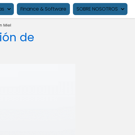
as
Finance & Software
SOBRE NOSOTROS
n Miel
sión de