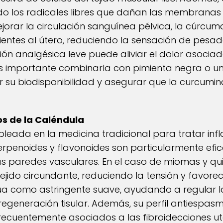
o los radicales libres que dañan las membranas c
mejorar la circulación sanguínea pélvica, la cúrcu
ientes al útero, reduciendo la sensación de pes
ción analgésica leve puede aliviar el dolor asocia
 Es importante combinarla con pimienta negra o u
r su biodisponibilidad y asegurar que la curcumi
os de la Caléndula
pleada en la medicina tradicional para tratar i
riterpenoides y flavonoides son particularmente e
 las paredes vasculares. En el caso de miomas y qui
 tejido circundante, reduciendo la tensión y favor
úa como astringente suave, ayudando a regular l
regeneración tisular. Además, su perfil antiespasm
n, frecuentemente asociados a las fibroidecciones 