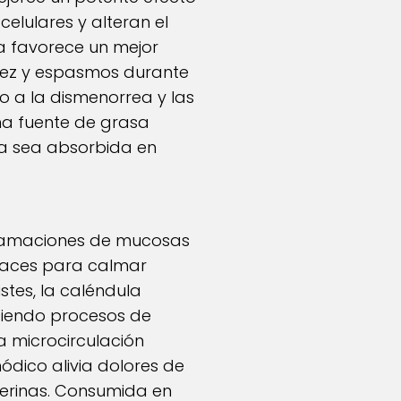
elulares y alteran el
ma favorece un mejor
adez y espasmos durante
do a la dismenorrea y las
na fuente de grasa
na sea absorbida en
nflamaciones de mucosas
ficaces para calmar
stes, la caléndula
eciendo procesos de
a microcirculación
ódico alivia dolores de
uterinas. Consumida en