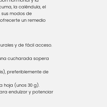
ción hormonal y la
cuma, la caléndula, el
a, sus modos de
e ofrecerte un remedio
rales y de fácil acceso.
n una cucharada sopera
s), preferiblemente de
 hoja (unos 30 g).
para endulzar y potenciar