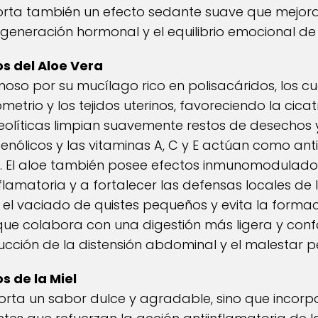
porta también un efecto sedante suave que mejora
generación hormonal y el equilibrio emocional de 
s del Aloe Vera
amoso por su mucílago rico en polisacáridos, los
etrio y los tejidos uterinos, favoreciendo la cicat
teolíticas limpian suavemente restos de desechos
fenólicos y las vitaminas A, C y E actúan como an
ivo. El aloe también posee efectos inmunomodulad
nflamatoria y a fortalecer las defensas locales de
a el vaciado de quistes pequeños y evita la forma
 que colabora con una digestión más ligera y confo
ucción de la distensión abdominal y el malestar pé
s de la Miel
orta un sabor dulce y agradable, sino que incorp