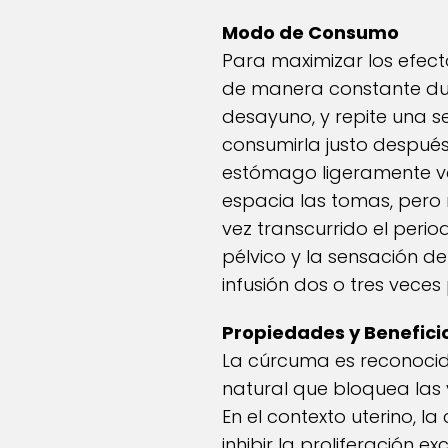
Modo de Consumo
Para maximizar los efect
de manera constante dur
desayuno, y repite una s
consumirla justo despué
estómago ligeramente vac
espacia las tomas, pero
vez transcurrido el peri
pélvico y la sensación d
infusión dos o tres vece
Propiedades y Benefici
La cúrcuma es reconocida
natural que bloquea las 
En el contexto uterino, 
inhibir la proliferación e