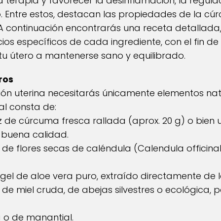
erapia y favorecer la desinflamación, la regula
no. Entre estos, destacan las propiedades de la cúr
. A continuación encontrarás una receta detallad
ios específicos de cada ingrediente, con el fin d
tu útero a mantenerse sano y equilibrado.
ros
ión uterina necesitarás únicamente elementos natu
al consta de:
z de cúrcuma fresca rallada (aprox. 20 g) o bie
 buena calidad.
e flores secas de caléndula (Calendula officinali
el de aloe vera puro, extraído directamente de la
e miel cruda, de abejas silvestres o ecológica, 
da o de manantial.