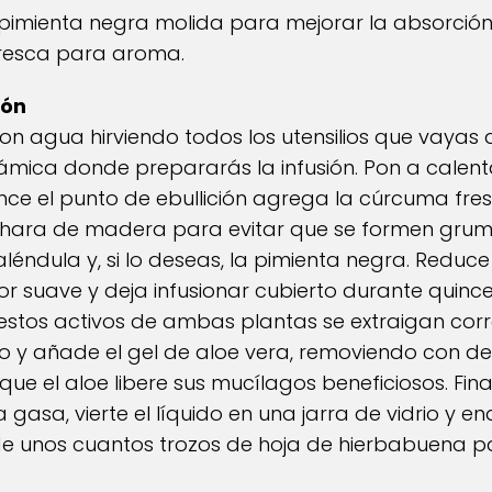
 pimienta negra molida para mejorar la absorción
fresca para aroma.
ión
n agua hirviendo todos los utensilios que vayas a 
rámica donde prepararás la infusión. Pon a calent
ce el punto de ebullición agrega la cúrcuma fres
hara de madera para evitar que se formen grum
aléndula y, si lo deseas, la pimienta negra. Reduc
suave y deja infusionar cubierto durante quince
estos activos de ambas plantas se extraigan cor
o y añade el gel de aloe vera, removiendo con de
e el aloe libere sus mucílagos beneficiosos. Final
 gasa, vierte el líquido en una jarra de vidrio y en
de unos cuantos trozos de hoja de hierbabuena p