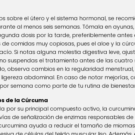
os sobre el útero y el sistema hormonal, se recom
ante al menos seis semanas. Tómala en ayunas,
egunda dosis por la tarde, preferiblemente antes 
s de comidas muy copiosas, pues el aloe y la cú
ío. Si notas alguna molestia digestiva leve, ajus
 no suspendas el tratamiento antes de las cuatr
odo, observa cambios en la regularidad menstrual,
e ligereza abdominal. En caso de notar mejorías, 
s por semana como parte de tu rutina de bienestar
os de la Cúrcuma
 por su principal compuesto activo, la curcumina
vías de señalización de enzimas responsables de 
la curcumina ayuda a reducir el tamaño de miomas
xcesiva de células del tejido muscular liso. Además