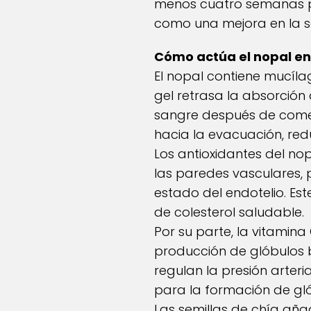
menos cuatro semanas pa
como una mejora en la se
Cómo actúa el nopal en
El nopal contiene mucílag
gel retrasa la absorción 
sangre después de comer.
hacia la evacuación, red
Los antioxidantes del nop
las paredes vasculares, 
estado del endotelio. Es
de colesterol saludable.
Por su parte, la vitamina
producción de glóbulos b
regulan la presión arteri
para la formación de gló
Las semillas de chía aña