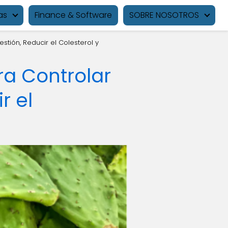
as
Finance & Software
SOBRE NOSOTROS
estión, Reducir el Colesterol y
ra Controlar
r el