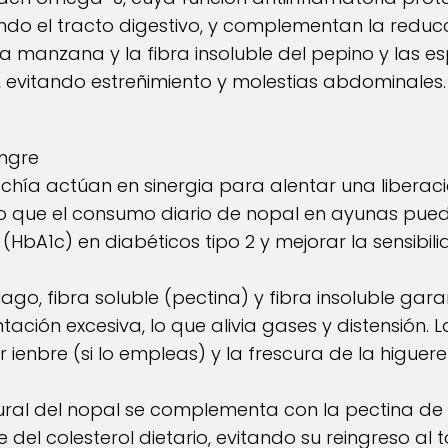
endo el tracto digestivo, y complementan la reduc
 la manzana y la fibra insoluble del pepino y las 
ar, evitando estreñimiento y molestias abdominales.
angre
e chía actúan en sinergia para alentar una liberac
 que el consumo diario de nopal en ayunas puede
HbA1c) en diabéticos tipo 2 y mejorar la sensibilid
o, fibra soluble (pectina) y fibra insoluble garant
ación excesiva, lo que alivia gases y distensión. 
ienbre (si lo empleas) y la frescura de la higuere
atural del nopal se complementa con la pectina de
 del colesterol dietario, evitando su reingreso al 