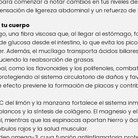
ra comenzar a notar cambios en tus niveles de g
nsación de ligereza abdominal y un refuerzo de 
 tu cuerpo
o, una fibra viscosa que, al llegar al estómago, fo
de glucosa desde el intestino, lo que evita los pi
 Además, el mucílago transporta ácidos biliares 
uciendo la reabsorción de grasas.
al, como los flavonoides y los polifenoles, combat
protegiendo al sistema circulatorio de daños y fa
te efecto previene la formación de placas y contr
 C del limón y la manzana fortalece el sistema inm
lancos y la síntesis de colágeno. El magnesio y el
al, mientras que las espinacas aportan hierro y áci
bulos rojos y la salud muscular.
den omega-3, cuya función antiinflamatoria prote