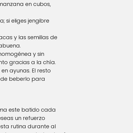
a manzana en cubos,
; si eliges jengibre
acas y las semillas de
babuena.
 homogénea y sin
to gracias a la chía.
n ayunas. El resto
 de beberlo para
toma este batido cada
eseas un refuerzo
sta rutina durante al