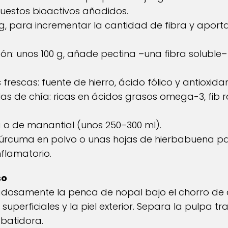
uestos bioactivos añadidos.
0 g, para incrementar la cantidad de fibra y aport
n: unos 100 g, añade pectina –una fibra soluble–
escas: fuente de hierro, ácido fólico y antioxida
as de chía: ricas en ácidos grasos omega-3, fib 
 o de manantial (unos 250–300 ml).
cúrcuma en polvo o unas hojas de hierbabuena p
nflamatorio.
so
osamente la penca de nopal bajo el chorro de a
s superficiales y la piel exterior. Separa la pulpa t
 batidora.