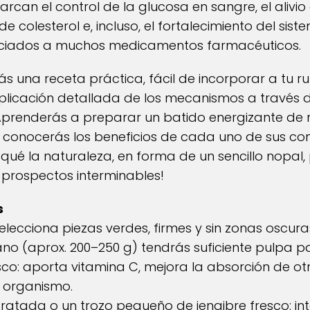
rcan el control de la glucosa en sangre, el alivio d
de colesterol e, incluso, el fortalecimiento del sist
ociados a muchos medicamentos farmacéuticos.
s una receta práctica, fácil de incorporar a tu rut
cación detallada de los mecanismos a través de
prenderás a preparar un batido energizante de no
 conocerás los beneficios de cada uno de sus co
ué la naturaleza, en forma de un sencillo nopal
 prospectos interminables!
s
elecciona piezas verdes, firmes y sin zonas oscur
 (aprox. 200–250 g) tendrás suficiente pulpa pa
co: aporta vitamina C, mejora la absorción de ot
l organismo.
atada o un trozo pequeño de jengibre fresco: inte