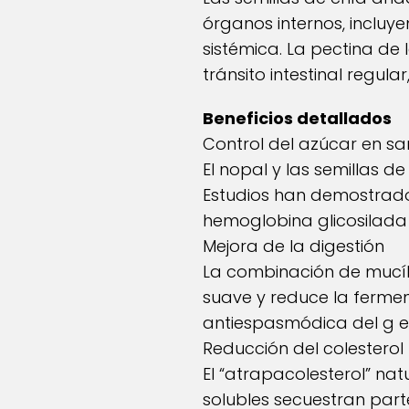
órganos internos, incluy
sistémica. La pectina de
tránsito intestinal regul
Beneficios detallados
Control del azúcar en s
El nopal y las semillas d
Estudios han demostrado
hemoglobina glicosilada (
Mejora de la digestión
La combinación de mucílag
suave y reduce la ferment
antiespasmódica del g er 
Reducción del colesterol
El “atrapa­colesterol” n
solubles secuestran parte