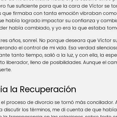
ro fue suficiente para que la cara de Víctor se 
s que firmaba con tanta emoción vibraban como 
e había logrado impactar su confianza y cambia
poder había cambiado, y yo era la que estaba tom
tres años, sonreí. No porque deseara que Víctor su
rando el control de mi vida. Esa verdad silencio
te tanto tiempo, salió a la luz, y con ella, la es
 liberador, lleno de posibilidades. Aunque el ca
uerte.
ia la Recuperación
 el proceso de divorcio se tornó más conciliador.
iscutir los términos, me di cuenta de que había
e la transparencia en las relaciones, sobre todo en