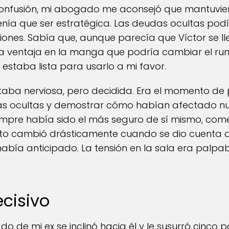
onfusión, mi abogado me aconsejó que mantuvie
 Tenía que ser estratégica. Las deudas ocultas pod
ones. Sabía que, aunque parecía que Víctor se ll
na ventaja en la manga que podría cambiar el rum
estaba lista para usarlo a mi favor.
estaba nerviosa, pero decidida. Era el momento de
s ocultas y demostrar cómo habían afectado nue
siempre había sido el más seguro de sí mismo, co
to cambió drásticamente cuando se dio cuenta d
había anticipado. La tensión en la sala era palpa
cisivo
do de mi ex se inclinó hacia él y le susurró cinco p