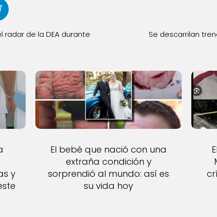
l radar de la DEA durante
Se descarrilan tr
a
El bebé que nació con una
E
é
extraña condición y
as y
sorprendió al mundo: así es
cr
este
su vida hoy