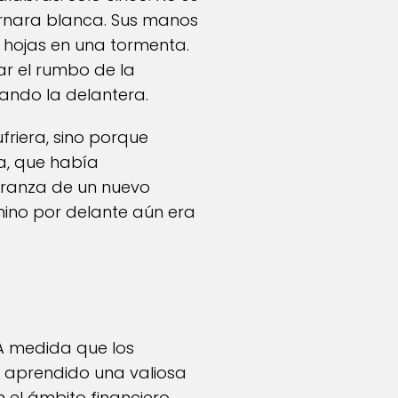
tornara blanca. Sus manos
hojas en una tormenta.
r el rumbo de la
ando la delantera.
friera, sino porque
sa, que había
peranza de un nuevo
mino por delante aún era
 A medida que los
 aprendido una valiosa
 el ámbito financiero.