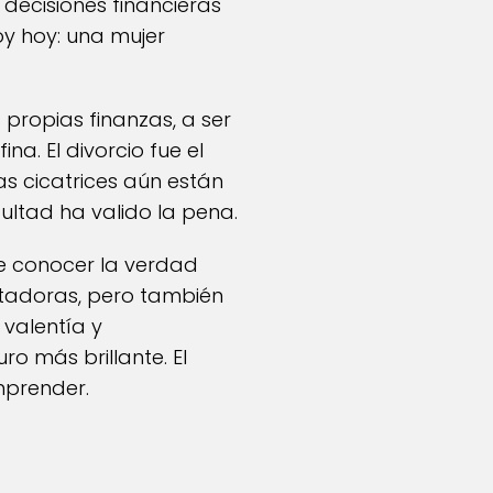
 decisiones financieras
y hoy: una mujer
propias finanzas, a ser
na. El divorcio fue el
s cicatrices aún están
cultad ha valido la pena.
 de conocer la verdad
stadoras, pero también
valentía y
ro más brillante. El
mprender.