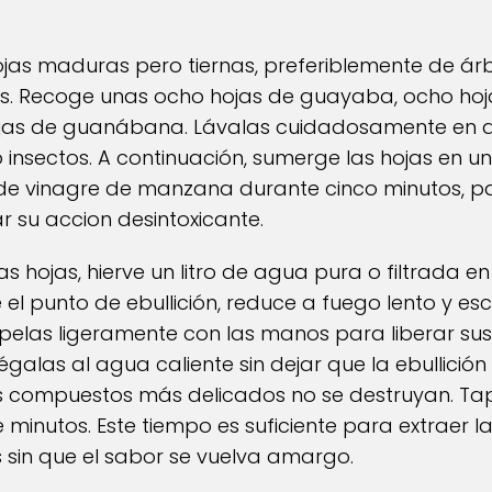
as maduras pero tiernas, preferiblemente de ár
s. Recoge unas ocho hojas de guayaba, ocho ho
ojas de guanábana. Lávalas cuidadosamente en a
 o insectos. A continuación, sumerge las hojas en 
de vinagre de manzana durante cinco minutos, p
r su accion desintoxicante.
as hojas, hierve un litro de agua pura o filtrada e
l punto de ebullición, reduce a fuego lento y escu
elas ligeramente con las manos para liberar sus 
galas al agua caliente sin dejar que la ebullición
 compuestos más delicados no se destruyan. Tapa
 minutos. Este tiempo es suficiente para extraer l
s sin que el sabor se vuelva amargo.