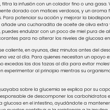
 filtra la infusión con un colador fino o una gasa.
mente dorado con matices verdosos, y un aroma fr
. Para potenciar su acción y mejorar la biodisponi
 añade una cucharadita de aceite de oliva extra
, puedes endulzar con un poco de miel pura de ab
corantes para no alterar los niveles de glucosa e
e caliente, en ayunas, diez minutos antes del des
a vez al día. Para quienes necesitan un apoyo extr
no excedas las dos tazas al día para evitar molest
 experimentar al principio mientras su organism
guayaba sobre la glucemia se explica por su capa
responsable de descomponer los carbohidratos en
la glucosa en el intestino, ayudándote a mantener 
e pueden contribuir a la resistencia a la insulina