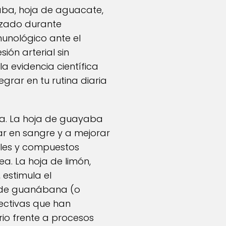
aba, hoja de aguacate,
lizado durante
munológico ante el
ión arterial sin
a evidencia científica
grar en tu rutina diaria
nta. La hoja de guayaba
r en sangre y a mejorar
roles y compuestos
ea. La hoja de limón,
 estimula el
ja de guanábana (o
ectivas que han
io frente a procesos