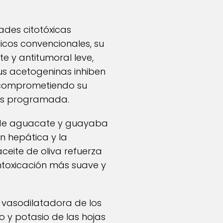
ades citotóxicas
icos convencionales, su
te y antitumoral leve,
us acetogeninas inhiben
 comprometiendo su
is programada.
a de aguacate y guayaba
n hepática y la
aceite de oliva refuerza
intoxicación más suave y
ón vasodilatadora de los
o y potasio de las hojas