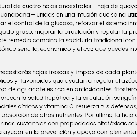
tural de cuatro hojas ancestrales —hoja de guay
guanábana— unidas en una infusión que se ha uti
 el control de la glucosa, reforzar el sistema in
gado graso, mejorar la circulación y regular la pres
ste remedio combina la sabiduría tradicional con l
ónico sencillo, económico y eficaz que puedes inte
r necesitarás hojas frescas y limpias de cada pla
icos y flavonoides que ayudan a regular el azúca
hoja de aguacate es rica en antioxidantes, fitoste
orecen la salud hepática y la circulación sanguín
ales cítricos y vitamina C, refuerza tus defensas,
absorción de otros nutrientes. Por último, la ho
inas, sustancias con propiedades citotóxicas sel
 ayudar en la prevención y apoyo complementar