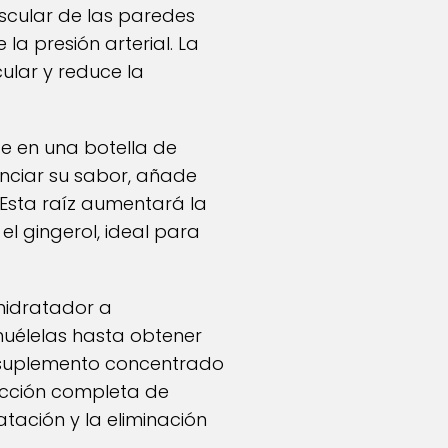
uscular de las paredes
la presión arterial. La
cular y reduce la
te en una botella de
enciar su sabor, añade
 Esta raíz aumentará la
l gingerol, ideal para
shidratador a
uélelas hasta obtener
n suplemento concentrado
racción completa de
atación y la eliminación