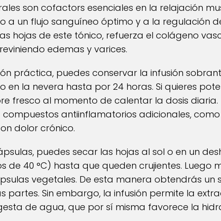
ales son cofactors esenciales en la relajación m
 a un flujo sanguíneo óptimo y a la regulación de 
sas hojas de este tónico, refuerza el colágeno vas
reviniendo edemas y varices.
ón práctica, puedes conservar la infusión sobran
co en la nevera hasta por 24 horas. Si quieres pot
bre fresco al momento de calentar la dosis diaria.
compuestos antiinflamatorios adicionales, como e
on dolor crónico.
ápsulas, puedes secar las hojas al sol o en un de
 de 40 °C) hasta que queden crujientes. Luego m
 cápsulas vegetales. De esta manera obtendrás u
s partes. Sin embargo, la infusión permite la ext
ngesta de agua, que por sí misma favorece la hidr