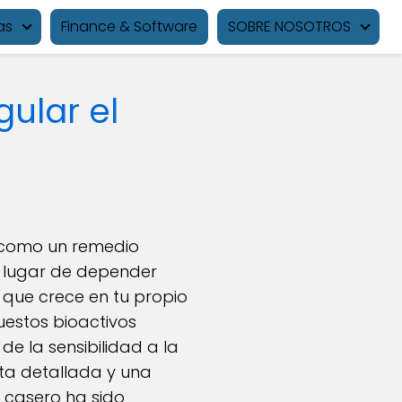
as
Finance & Software
SOBRE NOSOTROS
ular el
ra como un remedio
n lugar de depender
 que crece en tu propio
uestos bioactivos
de la sensibilidad a la
eta detallada y una
 casero ha sido