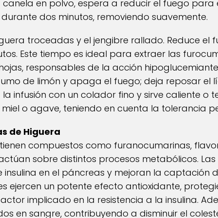
s canela en polvo, espera a reducir el fuego para
a durante dos minutos, removiendo suavemente.
iguera troceadas y el jengibre rallado. Reduce el 
os. Este tiempo es ideal para extraer las furocum
 hojas, responsables de la acción hipoglucemiante 
zumo de limón y apaga el fuego; deja reposar el 
a la infusión con un colador fino y sirve caliente o 
miel o agave, teniendo en cuenta la tolerancia pe
as de Higuera
ntienen compuestos como furanocumarinas, flavon
 actúan sobre distintos procesos metabólicos. La
e insulina en el páncreas y mejoran la captación 
des ejercen un potente efecto antioxidante, protegi
 factor implicado en la resistencia a la insulina. A
os en sangre, contribuyendo a disminuir el colestero