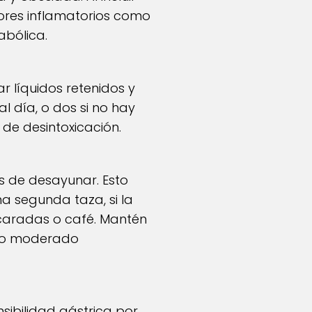
ores inflamatorios como
abólica.
r líquidos retenidos y
l día, o dos si no hay
de desintoxicación.
s de desayunar. Esto
a segunda taza, si la
caradas o café. Mantén
icio moderado
ibilidad gástrica por