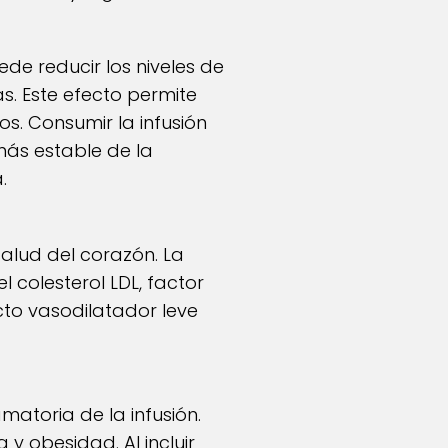
de reducir los niveles de
s. Este efecto permite
s. Consumir la infusión
más estable de la
.
 salud del corazón. La
l colesterol LDL, factor
cto vasodilatador leve
amatoria de la infusión.
 y obesidad. Al incluir