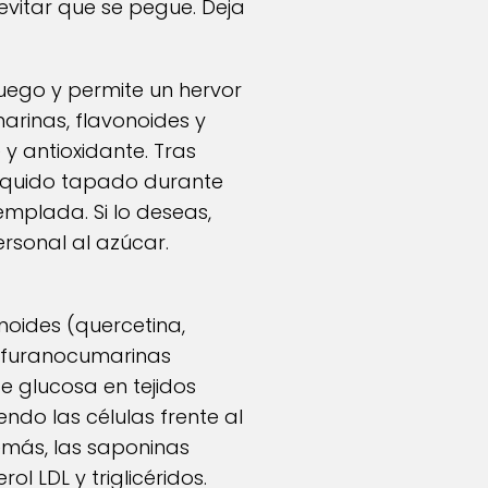
 evitar que se pegue. Deja
fuego y permite un hervor
arinas, flavonoides y
y antioxidante. Tras
líquido tapado durante
templada. Si lo deseas,
rsonal al azúcar.
oides (quercetina,
s furanocumarinas
de glucosa en tejidos
endo las células frente al
demás, las saponinas
l LDL y triglicéridos.