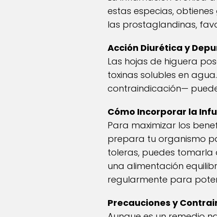
estas especias, obtiene
las prostaglandinas, fav
Acción Diurética y Depu
Las hojas de higuera pos
toxinas solubles en agua
contraindicación— puede 
Cómo Incorporar la Infu
Para maximizar los bene
prepara tu organismo par
toleras, puedes tomarl
una alimentación equilib
regularmente para potenc
Precauciones y Contrai
Aunque es un remedio na