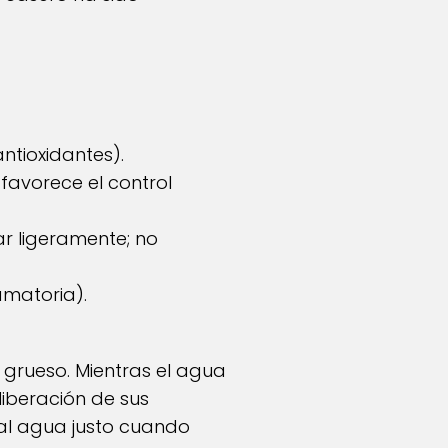
ntioxidantes).
avorece el control
r ligeramente; no
amatoria).
 grueso. Mientras el agua
 liberación de sus
 al agua justo cuando