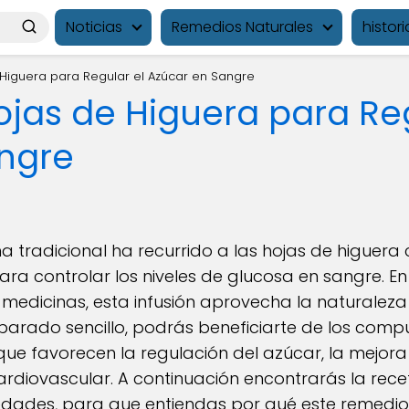
Noticias
Remedios Naturales
histori
 Higuera para Regular el Azúcar en Sangre
ojas de Higuera para Reg
ngre
ina tradicional ha recurrido a las hojas de higue
ra controlar los niveles de glucosa en sangre. E
edicinas, esta infusión aprovecha la naturaleza
eparado sencillo, podrás beneficiarte de los comp
que favorecen la regulación del azúcar, la mejora 
 cardiovascular. A continuación encontrarás la rec
iedades, para que entiendas por qué este remedio