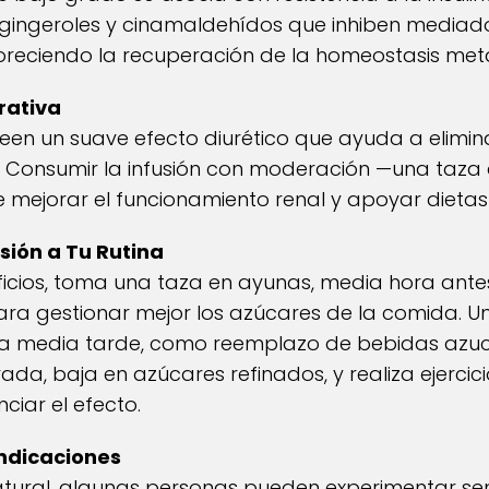
s gingeroles y cinamaldehídos que inhiben mediad
oreciendo la recuperación de la homeostasis met
rativa
een un suave efecto diurético que ayuda a elimina
. Consumir la infusión con moderación —una taza a
mejorar el funcionamiento renal y apoyar dietas 
sión a Tu Rutina
ficios, toma una taza en ayunas, media hora ante
a gestionar mejor los azúcares de la comida. Un
a a media tarde, como reemplazo de bebidas azu
rada, baja en azúcares refinados, y realiza ejerc
iar el efecto.
ndicaciones
tural, algunas personas pueden experimentar sens