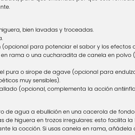
nte.
higuera, bien lavadas y troceadas.
a.
 (opcional para potenciar el sabor y los efectos a
en rama o una cucharadita de canela en polvo (f
el pura o sirope de agave (opcional para endulza
ticos muy sensibles).
rallado (opcional, complementa la acción antiinfl
itro de agua a ebullición en una cacerola de fondo
as de higuera en trozos irregulares: esto facilita la
nte la cocción. Si usas canela en rama, añádela