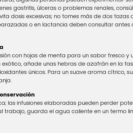
ienes gastritis, úlceras o problemas renales, cons
Evita dosis excesivas; no tomes más de dos tazas di
arazadas o en lactancia deben consultar antes d
ta
usión con hojas de menta para un sabor fresco y un
s exótico, añade unas hebras de azafrán en la f
xidantes únicos. Para un suave aroma cítrico, sus
anja.
onservación
a; las infusiones elaboradas pueden perder poten
n al trabajo, guarda el agua caliente en un termo