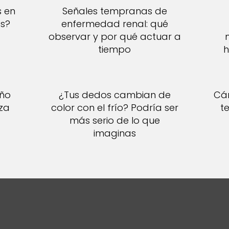
s en
Señales tempranas de
es?
enfermedad renal: qué
observar y por qué actuar a
tiempo
h
año
¿Tus dedos cambian de
Cán
za
color con el frío? Podría ser
t
más serio de lo que
imaginas