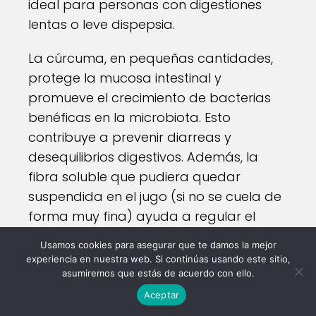
ideal para personas con digestiones
lentas o leve dispepsia.
La cúrcuma, en pequeñas cantidades,
protege la mucosa intestinal y
promueve el crecimiento de bacterias
benéficas en la microbiota. Esto
contribuye a prevenir diarreas y
desequilibrios digestivos. Además, la
fibra soluble que pudiera quedar
suspendida en el jugo (si no se cuela de
forma muy fina) ayuda a regular el
tránsito intestinal, previniendo el
Usamos cookies para asegurar que te damos la mejor
estreñimiento ocasional.
experiencia en nuestra web. Si continúas usando este sitio,
asumiremos que estás de acuerdo con ello.
Refuerzo del sistema inmunológico
Aceptar
La alta presencia de vitamina C en