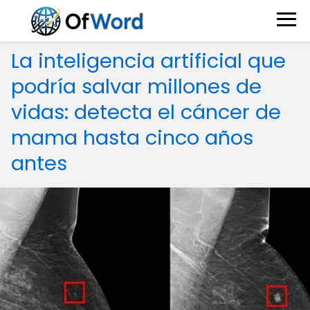
La inteligencia artificial que
podría salvar millones de
vidas: detecta el cáncer de
mama hasta cinco años
antes