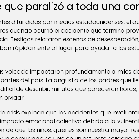
te que paralizó a toda una 
rtes difundidos por medios estadounidenses, el a
res cuando ocurrió el accidente que terminó pr
ia. Testigos relataron escenas de desesperación,
aban rápidamente al lugar para ayudar a los estu
s volcado impactaron profundamente a miles de
partes del país. La angustia de los padres que lleg
 difícil de describir; minutos que parecieron horas,
 olvidar.
e crisis explican que los accidentes que involucr
 impacto emocional colectivo debido a la vulnera
ón de que los niños, quienes son nuestra mayor re
 y la comunidad se unió en un esfuerzo solidario p