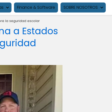
as
Finance & Software
SOBRE NOSOTROS
re la seguridad escolar
na a Estados
eguridad