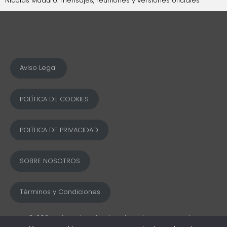
Nicolás Maduro: mensajes, reuniones y versiones oficiales
Aviso Legal
POLÍTICA DE COOKIES
POLÍTICA DE PRIVACIDAD
SOBRE NOSOTROS
Términos y Condiciones
© 2025 Ofword Todos los derechos reservados